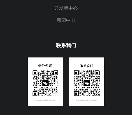
开发者中心
新闻中心
联系我们