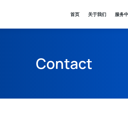
首页
关于我们
服务
Contact