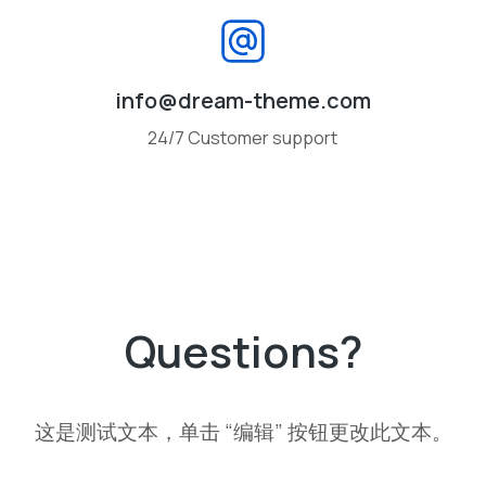
info@dream-theme.com
24/7 Customer support
Questions?
这是测试文本，单击 “编辑” 按钮更改此文本。