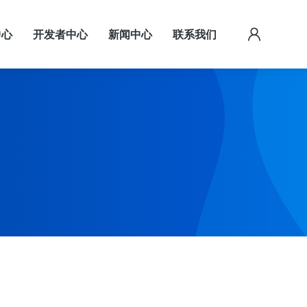
中心
开发者中心
新闻中心
联系我们