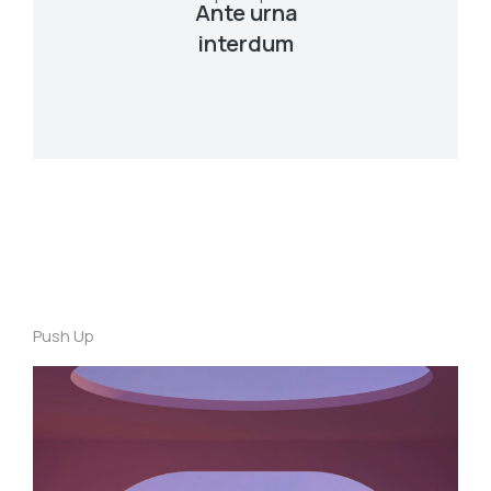
Ante urna
interdum
View Details
Push Up