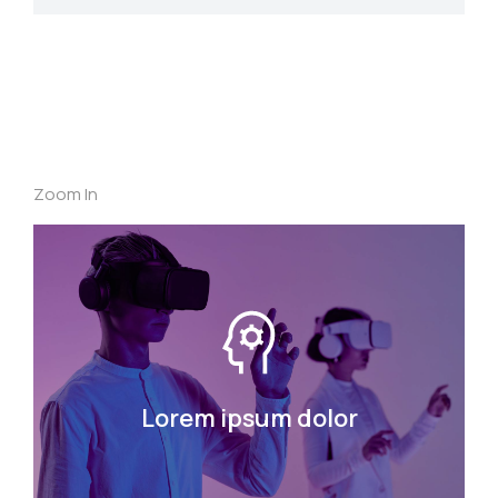
Zoom In
Lorem ipsum dolor
Dolor hendrerit - tincidunt, ante urna
interdum nunc, quis venenatis quam
ipsum ac velit.
Lorem ipsum dolor
Details