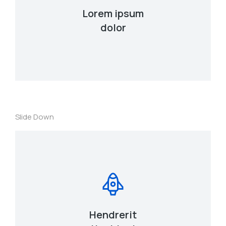
Lorem ipsum
dolor
Curabitur lacinia, sapien et hendrerit
tincidunt, ante urna interdum nunc, quis
venenatis quam ipsum ac velit.
View Details
Slide Down
Lacinia sapien - et hendrerit tincidunt, ante
urna interdum nunc, quis venenatis!
View Details
Hendrerit