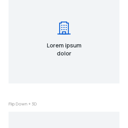
View Details
Lorem ipsum
urna interdum nunc, quis venenatis!
dolor
Lacinia sapien - et hendrerit tincidunt, ante
Flip Down + 3D