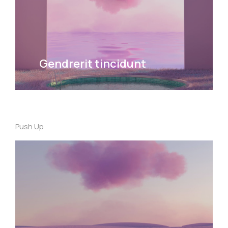
Details
Gendrerit tincidunt
Push Up