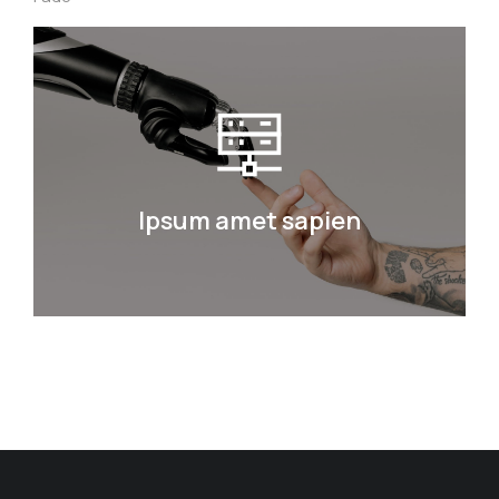
Ipsum amet sapien
Curabitur lacinia, sapien et hendrerit
tincidunt, ante urna interdum nunc, quis
venenatis quam ipsum ac velit.
Ipsum amet sapien
Details