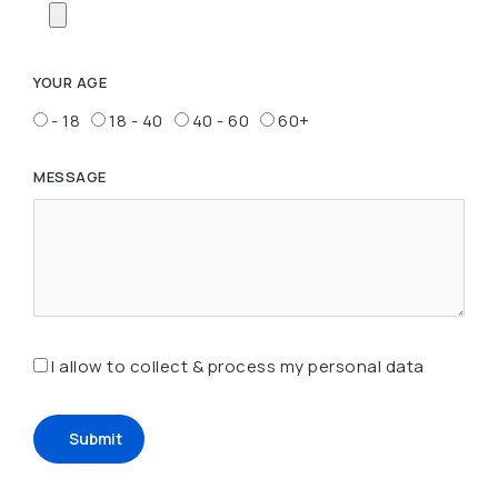
YOUR AGE
- 18
18 - 40
40 - 60
60+
MESSAGE
I allow to collect & process my personal data
Submit