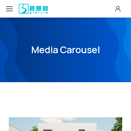
Media Carousel