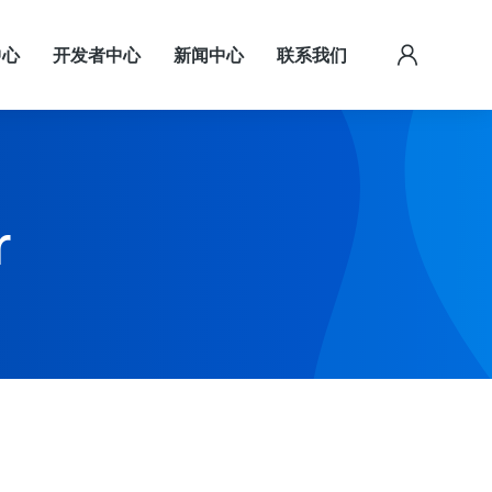
中心
开发者中心
新闻中心
联系我们
r