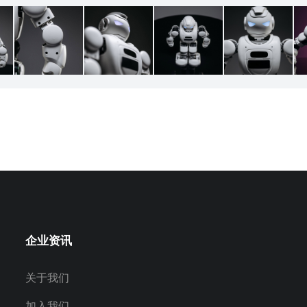
企业资讯
关于我们
加入我们