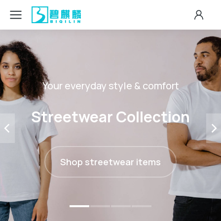
Your everyday style & comfort
Streetwear Collection
Shop streetwear items