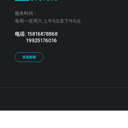
服务时间：
每周一至周六 上午9点至下午6点
电话: 15816878868
19925176016
发送邮箱