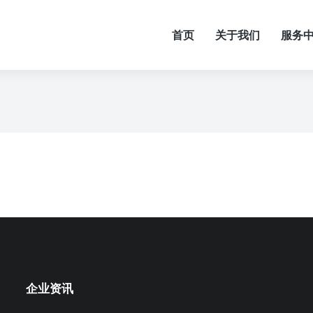
首页
关于我们
服务
企业资讯