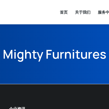
首页
关于我们
服务
Mighty Furnitures
企业资讯