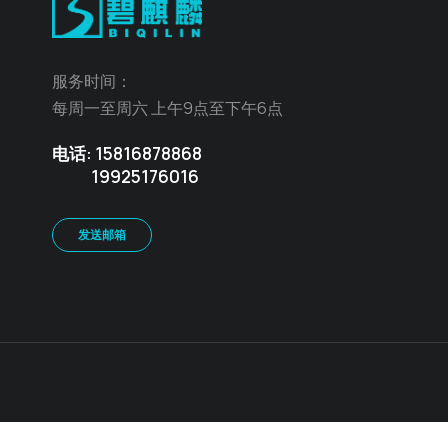
服务时间：
每周一至周六 上午9点至下午6点
电话: 15816878868
19925176016
发送邮箱