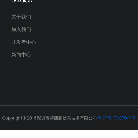
关于我们
加入我们
开发者中心
新闻中心
Copyright@2016深圳市碧麒麟信息技术有限公司
粤ICP备13087041号