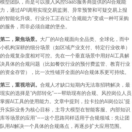
模型团队，而是可以接入风控SaaS服务商提供的AI合规能
力，通过API调用实现交易监测、异常预警和可疑交易上报
的智能化升级。行业分工正在让”合规能力”变成一种可采购
的服务，而非必须自建的堡垒。
第二，聚焦场景。
大厂的AI合规面向全品类、全球化，而中
小机构深耕的细分场景（如区域产业支付、特定行业收单）
的合规复杂度相对可控。先在一个垂直场景中用好AI工具解
决具体的合规问题（比如餐饮行业的预付费监管、教育行业
的资金存管），比一次性铺开全面的AI合规体系更可持续。
第三，重视培训。
合规人才缺口短期内无法靠招聘解决，最
现实的选择是”内部转化”——帮助现有的合规、风控岗位人员
掌握AI工具的使用能力。文章中提到，拉卡拉的AI岗位以”提
升实际业务为核心目标，主导大模型在智能客服、内部知识
库等场景的应用”——这个思路同样适用于合规领域：先让团
队用AI解决一个具体的合规痛点，再逐步扩大应用范围。