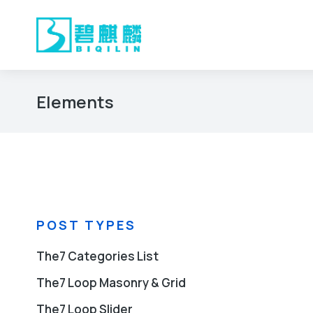
Elements
您在这里：
POST TYPES
The7 Categories List
The7 Loop Masonry & Grid
The7 Loop Slider