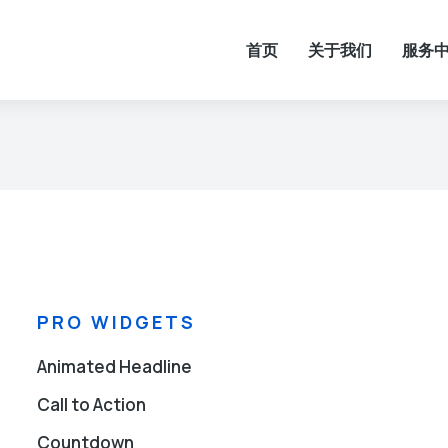
首页
关于我们
服务
PRO WIDGETS
Animated Headline
Call to Action
Countdown